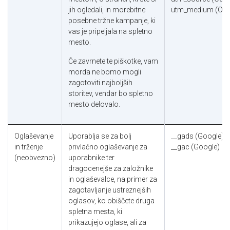
jih ogledali, in morebitne
utm_medium (Od
posebne tržne kampanje, ki
vas je pripeljala na spletno
mesto.
Če zavrnete te piškotke, vam
morda ne bomo mogli
zagotoviti najboljših
storitev, vendar bo spletno
mesto delovalo.
Oglaševanje
Uporablja se za bolj
__gads (Google)
in trženje
privlačno oglaševanje za
__gac (Google)
(neobvezno)
uporabnike ter
dragocenejše za založnike
in oglaševalce, na primer za
zagotavljanje ustreznejših
oglasov, ko obiščete druga
spletna mesta, ki
prikazujejo oglase, ali za