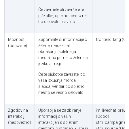
Če zavrnete ali zavržete te
piškotke, spletno mesto ne
bo delovalo pravilno.
Možnosti
Zapomnite si informacije o
frontend_lang (O
(osnovne)
želenem videzu ali
obnašanju spletnega
mesta, na primer o želenem
jeziku ali regiji.
Če te piškotke zavržete, bo
vaša izkušnja morda
slabša, vendar bo spletno
mesto še vedno delovalo.
Zgodovina
Uporablja se za zbiranje
im_livechat_previ
interakcij
informacij o vaših
(Odoo)
(neobvezno)
interakcijah s spletnim
utm_campaign (O
mestom, o straneh, ki ste si
utm_source (Odo