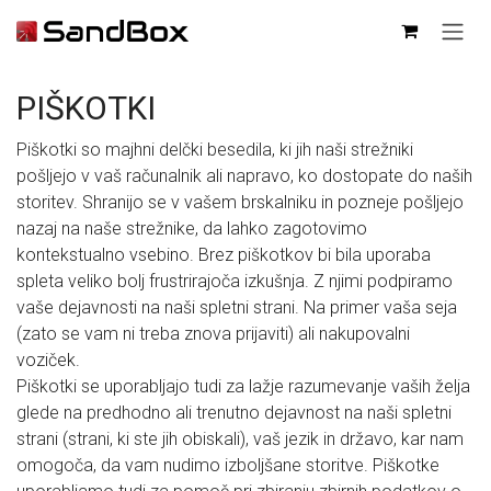
SKIP TO CONTENT
PIŠKOTKI
Piškotki so majhni delčki besedila, ki jih naši strežniki
pošljejo v vaš računalnik ali napravo, ko dostopate do naših
storitev. Shranijo se v vašem brskalniku in pozneje pošljejo
nazaj na naše strežnike, da lahko zagotovimo
kontekstualno vsebino. Brez piškotkov bi bila uporaba
spleta veliko bolj frustrirajoča izkušnja. Z njimi podpiramo
vaše dejavnosti na naši spletni strani. Na primer vaša seja
(zato se vam ni treba znova prijaviti) ali nakupovalni
voziček.
Piškotki se uporabljajo tudi za lažje razumevanje vaših želja
glede na predhodno ali trenutno dejavnost na naši spletni
strani (strani, ki ste jih obiskali), vaš jezik in državo, kar nam
omogoča, da vam nudimo izboljšane storitve. Piškotke