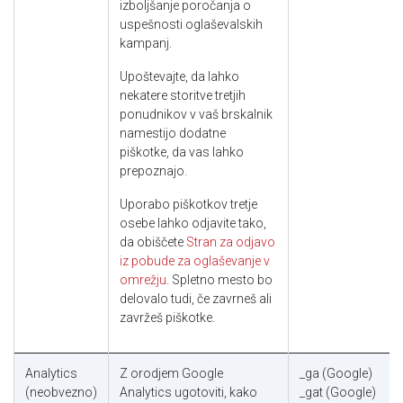
izboljšanje poročanja o
uspešnosti oglaševalskih
kampanj.
Upoštevajte, da lahko
nekatere storitve tretjih
ponudnikov v vaš brskalnik
namestijo dodatne
piškotke, da vas lahko
prepoznajo.
Uporabo piškotkov tretje
osebe lahko odjavite tako,
da obiščete
Stran za odjavo
iz pobude za oglaševanje v
omrežju
. Spletno mesto bo
delovalo tudi, če zavrneš ali
zavržeš piškotke.
Analytics
Z orodjem Google
_ga (Google)
(neobvezno)
Analytics ugotoviti, kako
_gat (Google)