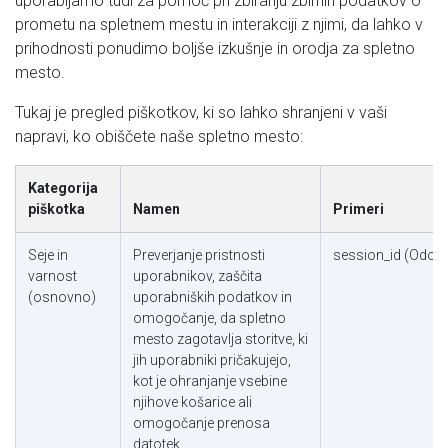
uporabljamo tudi za pomoč pri zbiranju zbirnih podatkov o
prometu na spletnem mestu in interakciji z njimi, da lahko v
prihodnosti ponudimo boljše izkušnje in orodja za spletno
mesto.
Tukaj je pregled piškotkov, ki so lahko shranjeni v vaši
napravi, ko obiščete naše spletno mesto:
Kategorija
piškotka
Namen
Primeri
Seje in
Preverjanje pristnosti
session_id (Odoo
varnost
uporabnikov, zaščita
(osnovno)
uporabniških podatkov in
omogočanje, da spletno
mesto zagotavlja storitve, ki
jih uporabniki pričakujejo,
kot je ohranjanje vsebine
njihove košarice ali
omogočanje prenosa
datotek.